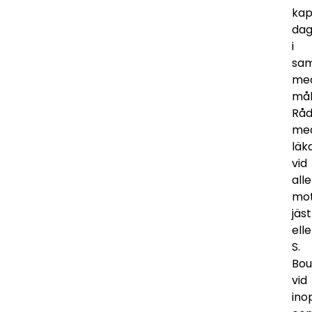
kap
dag
i
sa
me
mål
Råd
me
läk
vid
alle
mo
jäst
elle
S.
Boul
vid
ino