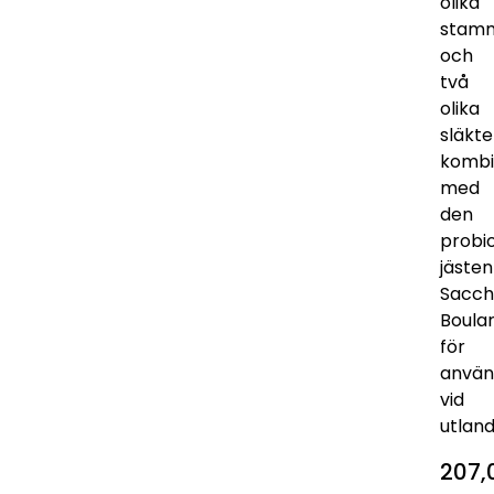
olika
stam
och
två
olika
släkt
kombi
med
den
probio
jästen
Sacc
Boular
för
använ
vid
utland
207,