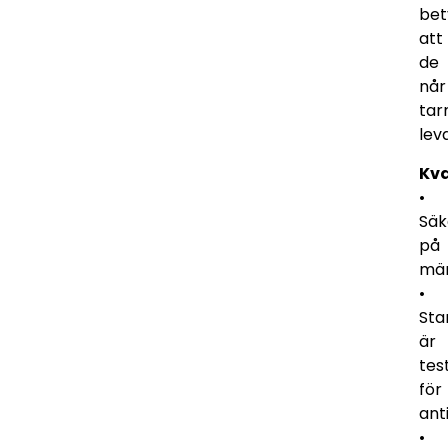
bet
att
de
når
ta
lev
Kva
•
Säk
på
män
•
St
är
tes
för
ant
•