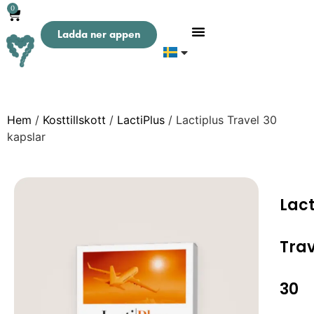
0
Ladda ner appen
Hem
/
Kosttillskott
/
LactiPlus
/ Lactiplus Travel 30
kapslar
Lact
Trav
30