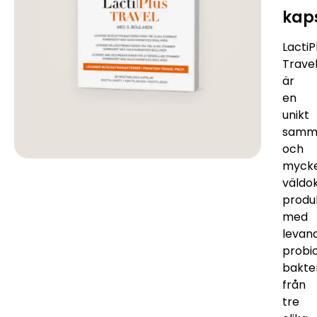
kap
LactiP
Trave
är
en
unikt
samm
och
myck
väldo
produ
med
levan
probio
bakte
från
tre