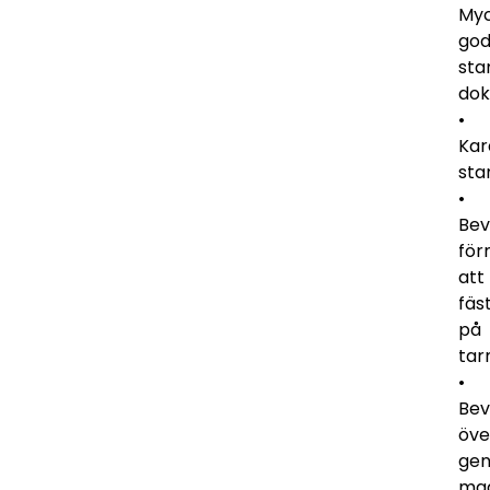
My
go
sta
dok
•
Kar
sta
•
Bev
fö
att
fäs
på
tar
•
Bev
öve
ge
mag