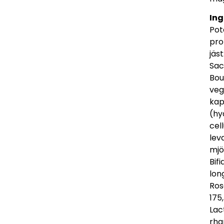
Ing
Pot
pro
jäst
Sa
Boul
veg
kap
(hy
cel
lev
mjö
Bif
lo
Ros
175,
Lac
rh