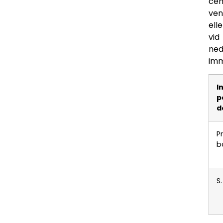
cen
ven
elle
vid
ned
imm
I
p
d
P
b
S.