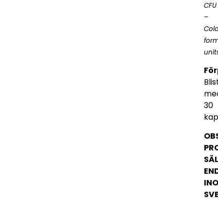
CFU
–
Col
for
unit
Fö
Blis
me
30
kap
OB
PR
SÄ
EN
IN
SVE