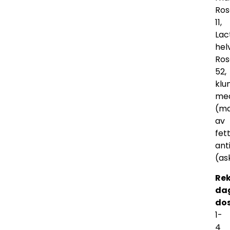
Ros
11,
Lac
hel
Ros
52,
klu
me
(ma
av
fet
ant
(as
Re
dag
do
1-
4