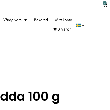
0
Vårdgivare
Boka tid
Mitt konto
0 varor
dda 100 g