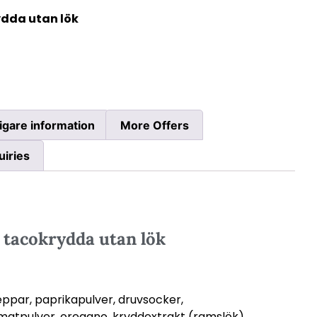
dda utan lök
ligare information
More Offers
uiries
tacokrydda utan lök
peppar, paprikapulver, druvsocker,
matpulver, oregano, kryddextrakt (ramslök).