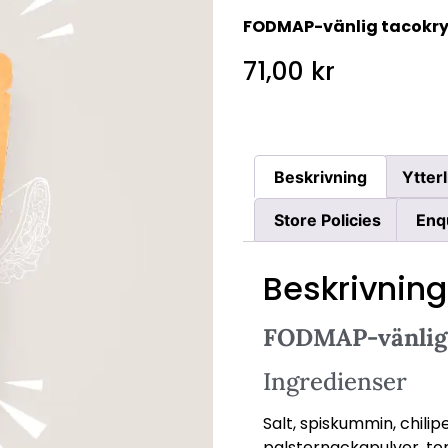
FODMAP-vänlig tacokry
71,00
kr
Beskrivning
Ytter
Store Policies
Enq
Beskrivning
FODMAP-vänlig 
Ingredienser
Salt, spiskummin, chili
palsternackapulver, to