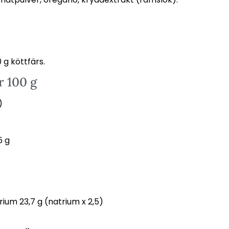
g köttfärs.
r 100 g
)
5 g
rium 23,7 g (natrium x 2,5)