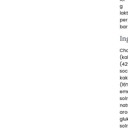
g
lak
per
bar
In
Cho
(k
(42
soc
ka
(16
emu
solr
nat
aro
glu
sol