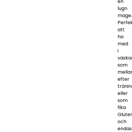
en
lugn
mage.
Perfe
att
ha
med
i
väska
som
mella
efter
träni
eller
som
fika.
Gluten
och
endas