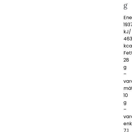
g
Ene
193
kJ/
46
kca
Fet
28
g
–
var
mät
10
g
–
var
enk
7,1