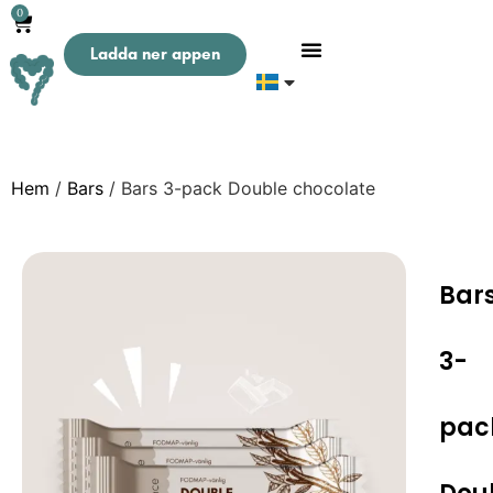
0
Ladda ner appen
Hem
/
Bars
/ Bars 3-pack Double chocolate
Bar
3-
pac