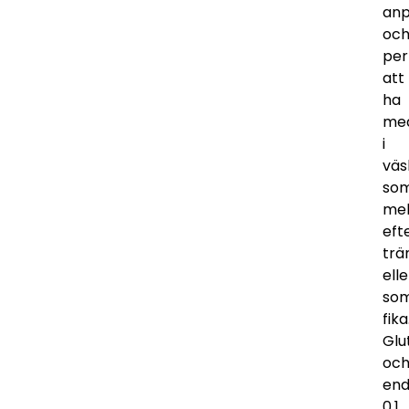
anp
oc
per
att
ha
me
i
väs
so
mel
eft
trä
elle
so
fika
Glu
oc
end
0,1