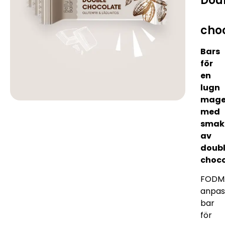
Dou
cho
Bars
för
en
lugn
mag
med
smak
av
doub
choco
FODM
anpas
bar
för