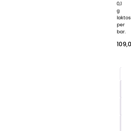
0,1
g
laktos
per
bar.
109,
Be
Yt
in
M
Of
St
Po