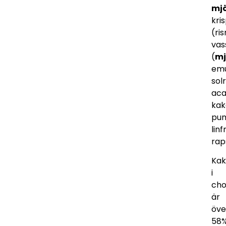
mjö
kri
(ris
vas
(
mj
emu
solr
aca
kak
pum
linf
rap
Kak
i
cho
är
öve
58