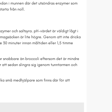
n redan i munnen där det utsöndras enzymer som
arta från noll.
mer och saltsyra. pH-värdet är väldigt lågt i
agsäcken är lite högre. Genom att inte dricka
e 30 minuter innan måltiden eller 1,5 timme
erar snabbare än broccoli eftersom det är mindre
r att sedan slingra sig igenom tunntarmen och
lka små medhjälpare som finns där för att