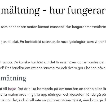
mältning - hur fungerar
d som händer när maten lämnat munnen? Hur fungerar matsmältni
jan till slut. En fantastiskt spännande resa fysiologiskt som vi tror
rumpa. Du kanske har hört att det finns en över och en undre del.
l! Det handlar om ett och samma rör och det vi gör i början påverk
smätning
t till
bajs
?
Det är olika beroende på om man har en snabb eller lån
mälta maten ordentligt, ta upp näringen och dessutom får du gå p
e gör det, och vi vill inte skapa prestationsångest, mer bara ge di