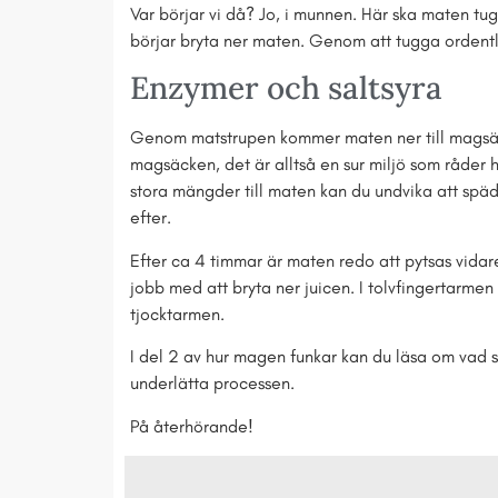
Var börjar vi då? Jo, i munnen. Här ska maten tu
börjar bryta ner maten. Genom att tugga ordentli
Enzymer och saltsyra
Genom matstrupen kommer maten ner till magsäck
magsäcken, det är alltså en sur miljö som råder h
stora mängder till maten kan du undvika att spä
efter.
Efter ca 4 timmar är maten redo att pytsas vidare
jobb med att bryta ner juicen. I tolvfingertarm
tjocktarmen.
I del 2 av hur magen funkar kan du läsa om vad s
underlätta processen.
På återhörande!