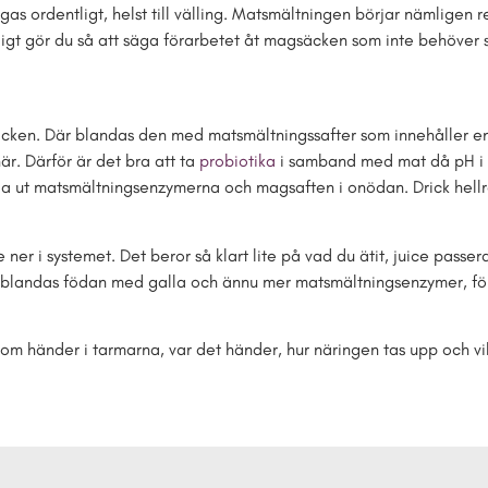
ggas ordentligt, helst till välling. Matsmältningen börjar nämlige
gt gör du så att säga förarbetet åt magsäcken som inte behöver st
en. Där blandas den med matsmältningssafter som innehåller enzy
är. Därför är det bra att ta
probiotika
i samband med mat då pH i m
da ut matsmältningsenzymerna och magsaften i onödan. Drick hellr
 ner i systemet. Det beror så klart lite på vad du ätit, juice pass
en blandas födan med galla och ännu mer matsmältningsenzymer, fö
om händer i tarmarna, var det händer, hur näringen tas upp och vi