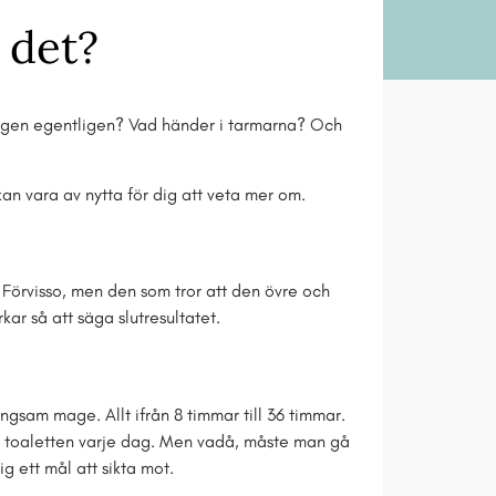
 det?
ngen egentligen? Vad händer i tarmarna? Och
 kan vara av nytta för dig att veta mer om.
 Förvisso, men den som tror att den övre och
ar så att säga slutresultatet.
gsam mage. Allt ifrån 8 timmar till 36 timmar.
å toaletten varje dag. Men vadå, måste man gå
g ett mål att sikta mot.