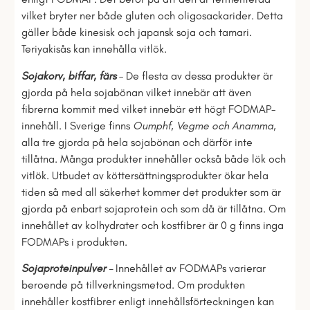
vilket bryter ner både gluten och oligosackarider. Detta
gäller både kinesisk och japansk soja och tamari.
Teriyakisås kan innehålla vitlök.
Sojakorv, biffar, färs
– De flesta av dessa produkter är
gjorda på hela sojabönan vilket innebär att även
fibrerna kommit med vilket innebär ett högt FODMAP-
innehåll. I Sverige finns
Oumphf, Vegme och Anamma
,
alla tre gjorda på hela sojabönan och därför inte
tillåtna. Många produkter innehåller också både lök och
vitlök. Utbudet av köttersättningsprodukter ökar hela
tiden så med all säkerhet kommer det produkter som är
gjorda på enbart sojaprotein och som då är tillåtna. Om
innehållet av kolhydrater och kostfibrer är 0 g finns inga
FODMAPs i produkten.
Sojaproteinpulver
–
Innehållet av FODMAPs varierar
beroende på tillverkningsmetod. Om produkten
innehåller kostfibrer enligt innehållsförteckningen kan