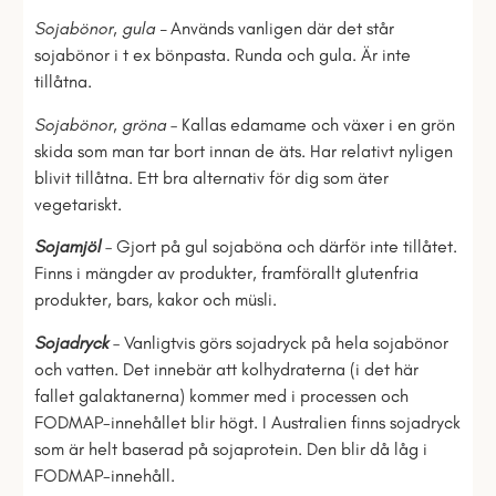
Sojabönor, gula –
Används vanligen där det står
sojabönor i t ex bönpasta. Runda och gula. Är inte
tillåtna.
Sojabönor, gröna
– Kallas edamame och växer i en grön
skida som man tar bort innan de äts. Har relativt nyligen
blivit tillåtna. Ett bra alternativ för dig som äter
vegetariskt.
Sojamjöl
– Gjort på gul sojaböna och därför inte tillåtet.
Finns i mängder av produkter, framförallt glutenfria
produkter, bars, kakor och müsli.
Sojadryck
– Vanligtvis görs sojadryck på hela sojabönor
och vatten. Det innebär att kolhydraterna (i det här
fallet galaktanerna) kommer med i processen och
FODMAP-innehållet blir högt. I Australien finns sojadryck
som är helt baserad på sojaprotein. Den blir då låg i
FODMAP-innehåll.