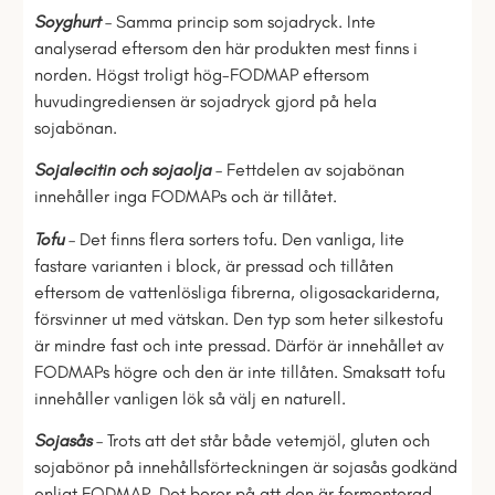
Soyghurt
– Samma princip som sojadryck. Inte
analyserad eftersom den här produkten mest finns i
norden. Högst troligt hög-FODMAP eftersom
huvudingrediensen är sojadryck gjord på hela
sojabönan.
Sojalecitin och sojaolja
– Fettdelen av sojabönan
innehåller inga FODMAPs och är tillåtet.
Tofu
– Det finns flera sorters tofu. Den vanliga, lite
fastare varianten i block, är pressad och tillåten
eftersom de vattenlösliga fibrerna, oligosackariderna,
försvinner ut med vätskan. Den typ som heter silkestofu
är mindre fast och inte pressad. Därför är innehållet av
FODMAPs högre och den är inte tillåten. Smaksatt tofu
innehåller vanligen lök så välj en naturell.
Sojasås
– Trots att det står både vetemjöl, gluten och
sojabönor på innehållsförteckningen är sojasås godkänd
enligt FODMAP. Det beror på att den är fermenterad