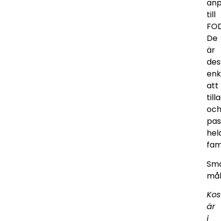
anp
till
FO
De
är
de
enk
att
till
oc
pas
hel
fami
Sma
mål
Kos
är
i