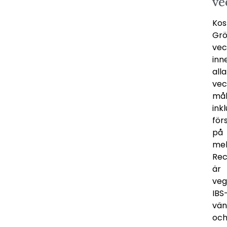
ve
Kos
Gr
vec
inn
alla
vec
mål
inkl
för
på
mel
Re
är
veg
IBS
vän
oc