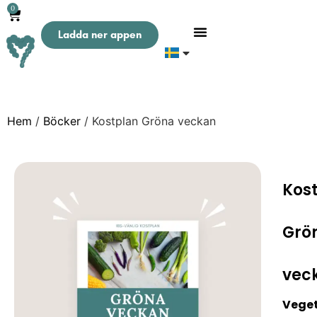
0
Ladda ner appen
Hem
/
Böcker
/ Kostplan Gröna veckan
Kos
Grö
vec
Veget