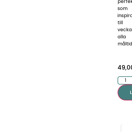
perfe
som
inspir
till
vecka
alla
måltid
49,
Be