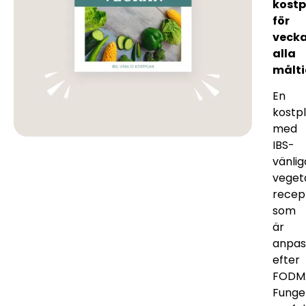
kostp
för
veck
alla
målti
En
kostp
med
IBS-
vänlig
veget
recep
som
är
anpas
efter
FODM
Funge