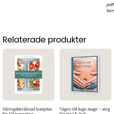
pdf
for
Relaterade produkter
Näringsberäknad kostplan
Vägen till lugn mage – steg
för Viktuppgång
för steg E-bok