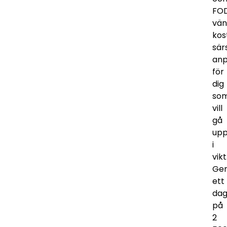
FO
vän
kos
särs
anp
för
dig
so
vill
gå
up
i
vikt
Ge
ett
dag
på
2