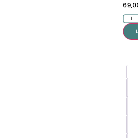
69,
Be
Yt
in
R
(0
M
Of