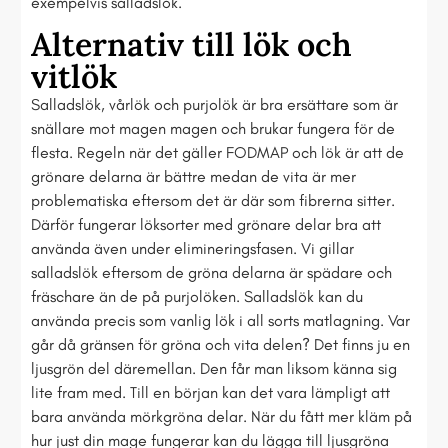
exempelvis salladslök.
Alternativ till lök och
vitlök
Salladslök, vårlök och purjolök är bra ersättare som är
snällare mot magen magen och brukar fungera för de
flesta. Regeln när det gäller FODMAP och lök är att de
grönare delarna är bättre medan de vita är mer
problematiska eftersom det är där som fibrerna sitter.
Därför fungerar löksorter med grönare delar bra att
använda även under elimineringsfasen. Vi gillar
salladslök eftersom de gröna delarna är spädare och
fräschare än de på purjolöken. Salladslök kan du
använda precis som vanlig lök i all sorts matlagning. Var
går då gränsen för gröna och vita delen? Det finns ju en
ljusgrön del däremellan. Den får man liksom känna sig
lite fram med. Till en början kan det vara lämpligt att
bara använda mörkgröna delar. När du fått mer kläm på
hur just din mage fungerar kan du lägga till ljusgröna