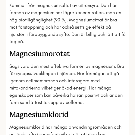
Kommer från magnesiumsaltet av citronsyra. Den här
formen av magnesium har lägre koncentration, men en
hög biotillgänglighet (90 %). Magnesiumcitrat är bra
mot förstoppning och har också setts ge effekt på
njursten i förebyggande syfte. Den är billig och lätt att få
tag på.
Magnesiumorotat
Sägs vara den mest effektiva formen av magnesium. Bra
för synapsutvecklingen i hjärnan. Har förmågan att gå
igenom cellmembranen och interagera med
mitokondrierna vilket ger ökad energi. Har många
egenskaper som kan påverka hälsan positivt och är den
form som lättast tas upp av cellerna.
Magnesiumklorid
Magnesiumklorid har många användningsområden och
används ofta i sprayform vilket gör att man kan