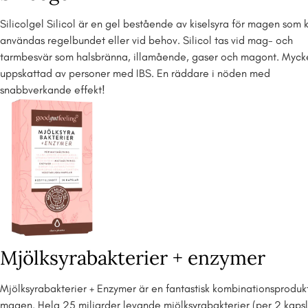
Silicolgel Silicol är en gel bestående av kiselsyra för magen som 
användas regelbundet eller vid behov. Silicol tas vid mag- och
tarmbesvär som halsbränna, illamående, gaser och magont. Myck
uppskattad av personer med IBS. En räddare i nöden med
snabbverkande effekt!
Mjölksyrabakterier + enzymer
Mjölksyrabakterier + Enzymer är en fantastisk kombinationsprodukt
magen. Hela 25 miljarder levande mjölksyrabakterier (per 2 kapsl