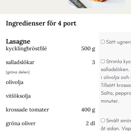
Ingredienser för 4 port
Lasagne
Sätt ugnen
kycklingbröstfilé
500 g
Strimla kyc
salladslökar
3
salladslöken.
(gröna delen)
i olivolja och
olivolja
Tillsätt kros
Salta, peppra
vitlöksolja
minuter.
krossade tomater
400 g
Smält smör 
gröna oliver
2 dl
åt sidan. Visp