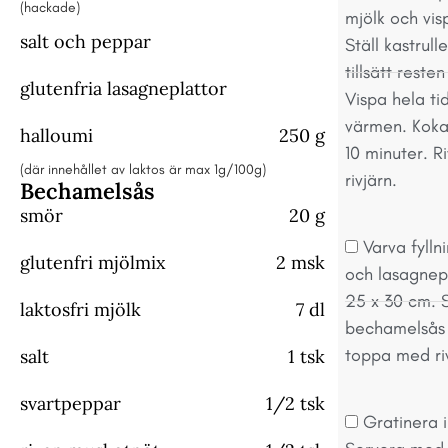
(hackade)
mjölk och visp
salt och peppar
Ställ kastrul
tillsätt rest
glutenfria lasagneplattor
Vispa hela ti
värmen. Koka 
halloumi
250 g
10 minuter. R
(där innehållet av laktos är max 1g/100g)
rivjärn.
Bechamelsås
smör
20 g
Varva fyll
glutenfri mjölmix
2 msk
och lasagnepl
25 x 30 cm. S
laktosfri mjölk
7 dl
bechamelsås t
toppa med ri
salt
1 tsk
svartpeppar
1/2 tsk
Gratinera i